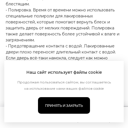
блестящим.
• Полировка. Время от времени можно использовать
специальные полироли для лакированных
поверхностей, которые помогают вернуть блеск и
защитить дверь от мелких повреждений. Полировка
также делает поверхность более устойчивой к влаге и
загрязнениям.
• Предотвращение контакта с водой. Лакированные
двери плохо переносят длительный контакт с водой.
Если дверь всё-таки намокла, следует как можно
скорее её высушить мягкой тканью, чтобы избежать
образования пятен и повреждений лака.
Наш сайт использует файлы cookie
Правильный уход за лакированной поверхностью
поможет сохранить её блеск и защитные свойства на
Продолжая пользоваться сайтом, вы соглашаетесь
долгие годы, делая дверь красивой и надёжной частью
на испльзование нами ваших файлов cookie
вашего интерьера.
ПРИНЯТЬ И ЗАКРЫТЬ
Как предотвратить появление
царапин и потёртостей
Главная
Главная
Кабинет
Кабинет
Корзина
Корзина
Избранные
Избранные