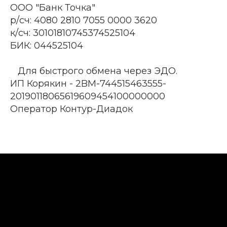
ООО "Банк Точка"
р/сч: 4080 2810 7055 0000 3620
к/сч: 30101810745374525104
БИК: 044525104
Для быстрого обмена через ЭДО.
ИП Корякин - 2BM-744515463555-
20190118065619609454100000000
Оператор Контур-Диадок
Получите персональную
консультацию по цвету
Наши эксперты по подбору цвета готовы