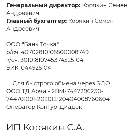
Генеральный директор:
Корякин Семен
Андреевич
Главный бухгалтер:
Корякин Семен
Андреевич
ООО "Банк Точка"
р/сч: 40702810105500008749
к/сч: 30101810745374525104
БИК: 044525104
Для быстрого обмена через ЭДО.
ООО ТД Арчи - 2BM-7447296230-
744701001-202012120404008760604
Оператор Контур-Диадок
ИП Корякин С.А.