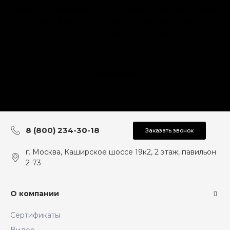
помочь в подборе лучших оттенков для вашего
дома. Дайте нам знать, если вам нужен
профессиональный совет.
Записаться
8 (800) 234-30-18
Заказать звонок
г. Москва, Каширское шоссе 19к2, 2 этаж, павильон
2-73
О компании
Сертификаты