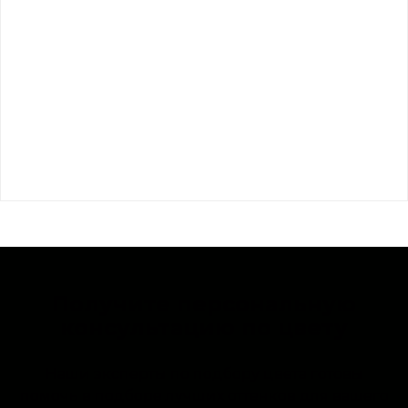
Получите персональную
консультацию по цвету
Наши эксперты по подбору цвета готовы
помочь в подборе лучших оттенков для вашего