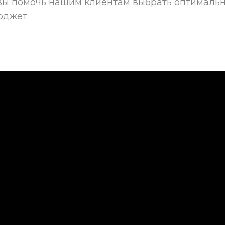
овы помочь нашим клиентам выбрать оптималь
юджет.
омочь в подборе
м знать, если вам