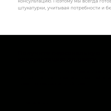
консультацию. Поэтому мы всегда гот
штукатурки, учитывая потребности и б
Получите персональную
консультацию по цвету
Наши эксперты по подбору цвета готовы п
лучших оттенков для вашего дома. Дайте на
нужен профессиональный совет.
Записаться