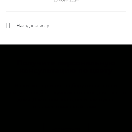
25 июня 2024
Назад к списку
Получите персональную
консультацию по цвету
Наши эксперты по подбору цвета готовы
помочь в подборе лучших оттенков для вашего
дома. Дайте нам знать, если вам нужен
профессиональный совет.
Записаться