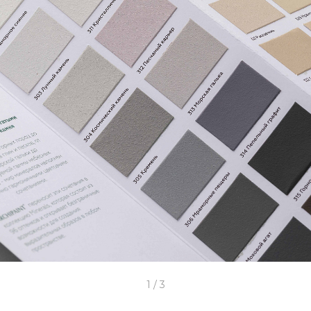
1
/
3