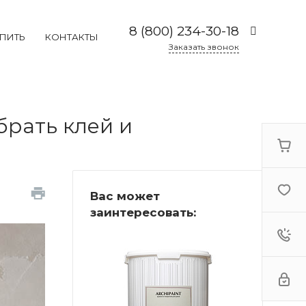
8 (800) 234-30-18
УПИТЬ
КОНТАКТЫ
Заказать звонок
8 (800) 234-30-18
г. Москва, Каширское
шоссе 19к2, 2 этаж,
павильон 2-73
брать клей и
Пн-Пт: 09:00-19:00
Cб:
10:00-17:00
Вс: Выходной
Вас может
заинтересовать: