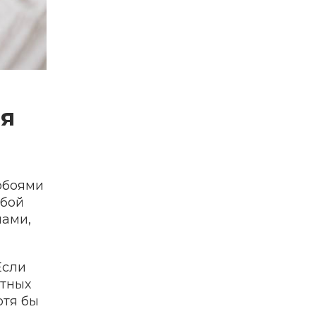
ия
 обоями
абой
нами,
Если
етных
отя бы