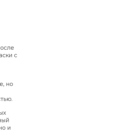
после
аски с
е, но
тью.
ых
ный
но и