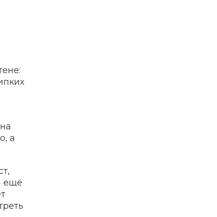
тене:
ипких
 на
о, а
т,
» ещё
ет
треть