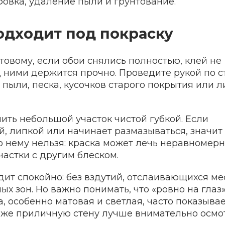
овка, удаление пыли и грунтование.
одходит под покраску
товому, если обои снялись полностью, клей не
д ними держится прочно. Проведите рукой по с
 пыли, песка, кусочков старого покрытия или л
ить небольшой участок чистой губкой. Если
й, липкой или начинает размазываться, значит
о нему нельзя: краска может лечь неравномерн
частки с другим блеском.
ит спокойно: без вздутий, отслаивающихся мес
ых зон. Но важно понимать, что «ровно на глаз
а, особенно матовая и светлая, часто показыва
даже приличную стену лучше внимательно осмо