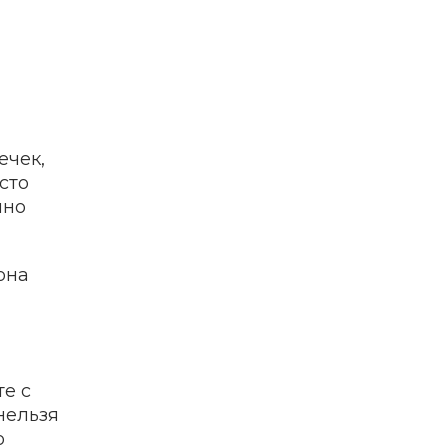
ечек,
сто
нно
она
те с
нельзя
о