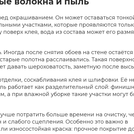
ые волокна и пыль
ед окрашиванием. Он может оставаться тонко
льными участками, которые проявляются тольк
 поверх клея, вода из состава может его размя
 Иногда после снятия обоев на стене остаётся
 старые полотна расслаивались. Такая поверхн
т давать шероховатость, заметную после высы
отделки, соскабливания клея и шлифовки. Её н
ыль работает как разделительный слой: финиш
м, а при влажной уборке такие участки могут 
Лучше потратить больше времени на очистку, ч
н и слабого сцепления. Особенно это важно в
или износостойкая краска: прочное покрытие 