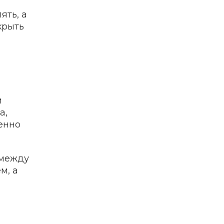
ять, а
крыть
и
а,
менно
 между
м, а