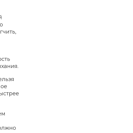
й
о
гчить,
ость
хания.
ельзя
ное
быстрее
ем
должно